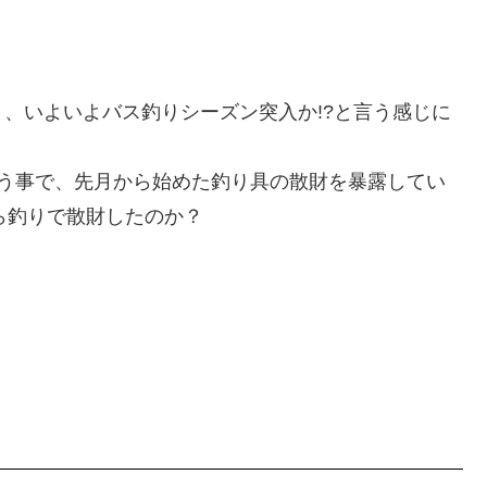
、いよいよバス釣りシーズン突入か!?と言う感じに
いう事で、先月から始めた釣り具の散財を暴露してい
ら釣りで散財したのか？