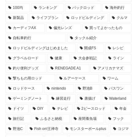
100均
ランキング
パックロッド
海外釣行
新製品
ライフプラン
ロッドビルディング
クルマ
カーディフAX
偏光レンズ
買ってよかったもの
自転車釣行
タックル紹介
ロッドビルディングはじめました
開成FS
レシピ
グラベルロード
健康
大会参戦記
ライン
釣り便利グッズ
RENEGADE A1
アメリカナマズ
撃ちもの用ロッド
ルアーケース
ワーム
ロッドケース
nintendo
野池B
バスワン
ゲーミングノート
練習走行
唐揚げ
Waterland
ドイツ
DIY
テレビ
2ピースロッド
年金
旅行記
ふるさと納税
座間養魚場
フック
野池C
Fish on!王禅寺
モンスターボールplus
コジマ