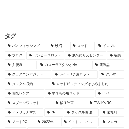
タグ
バスフィッシング
砂沼
ロッド
インプレ
ブログ
ワンピースロッド
潮来釣り具センター
福袋
弁慶堀
カローラアクシオHV
新製品
グラスコンポジット
ライトリグ用ロッド
クルマ
タックル収納
ロッドビルディングはじめました
偏光レンズ
撃ちもの用ロッド
LSD
スプーンワレット
移住計画
TAMIYA RC
アメリカナマズ
ZPI
タックル修理
遠賀川
ノートPC
2022年
ベイトフィネス
マンガ