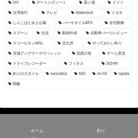
DIY
ゲーミングノート
霞ヶ浦
ドイツ
台湾旅行
テレビ
Waterland
トヨタ
しらこばと水上公園
バーサタイルBFS
在宅勤務
スプーン
生活
動画作成
自動車パーツレビュー
スコーピオンMGL
北九州
やってみたい釣り
宮城アングラーズヴィレッジ
資産計画
ゲーム実況
ドライブレコーダー
フィネス
2024年
釣りのスタイル
nanoalloy
MSI
mr-03
rapala
戦略
ホーム
釣り