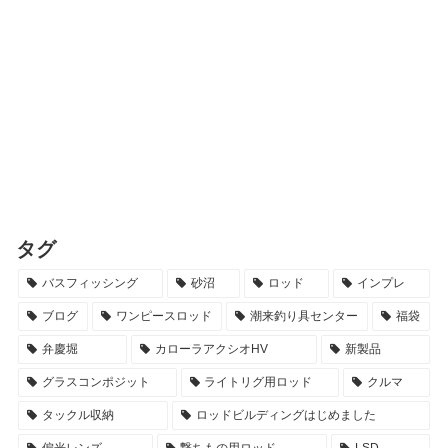
タグ
バスフィッシング
砂沼
ロッド
インプレ
ブログ
ワンピースロッド
潮来釣り具センター
福袋
弁慶堀
カローラアクシオHV
新製品
グラスコンポジット
ライトリグ用ロッド
クルマ
タックル収納
ロッドビルディングはじめました