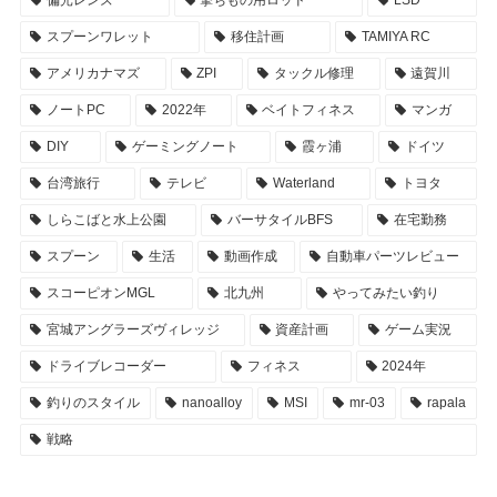
偏光レンズ
撃ちもの用ロッド
LSD
スプーンワレット
移住計画
TAMIYA RC
アメリカナマズ
ZPI
タックル修理
遠賀川
ノートPC
2022年
ベイトフィネス
マンガ
DIY
ゲーミングノート
霞ヶ浦
ドイツ
台湾旅行
テレビ
Waterland
トヨタ
しらこばと水上公園
バーサタイルBFS
在宅勤務
スプーン
生活
動画作成
自動車パーツレビュー
スコーピオンMGL
北九州
やってみたい釣り
宮城アングラーズヴィレッジ
資産計画
ゲーム実況
ドライブレコーダー
フィネス
2024年
釣りのスタイル
nanoalloy
MSI
mr-03
rapala
戦略