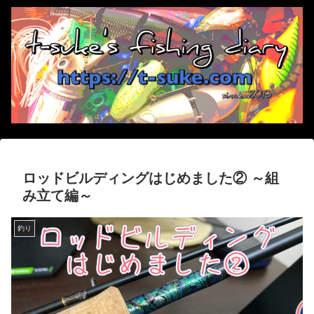
ロッドビルディングはじめました② ～組
み立て編～
釣り