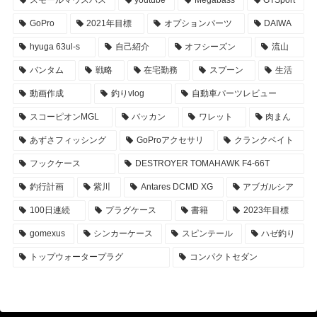
スモールマウスバス
youtube
Megabass
GTSport
GoPro
2021年目標
オプションパーツ
DAIWA
hyuga 63ul-s
自己紹介
オフシーズン
流山
バンタム
戦略
在宅勤務
スプーン
生活
動画作成
釣りvlog
自動車パーツレビュー
スコーピオンMGL
バッカン
ワレット
肉まん
あずさフィッシング
GoProアクセサリ
クランクベイト
フックケース
DESTROYER TOMAHAWK F4-66T
釣行計画
紫川
Antares DCMD XG
アブガルシア
100日連続
プラグケース
書籍
2023年目標
gomexus
シンカーケース
スピンテール
ハゼ釣り
トップウォータープラグ
コンパクトセダン