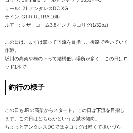
ロッド: Shimano
ワールドシャウラ 1651FF-3
リール: ’21 アンタレスDC XG
ライン:
GT-R ULTRA 16lb
ルアー: シザーコーム3.8インチ ネコリグ(1/32oz)
この日は、まずは撃って下流を目指し、復路で巻いていく
作戦。
坂川の高架や橋の下って結構低い場所が多く、この日はロ
ッド1本で。
釣行の様子
この日もJRの高架からスタート。この日は下流を目指し
ます。この日はどちらかというと減水傾向。
ちょっとアンタレスDCではネコリグは軽くて扱いづら