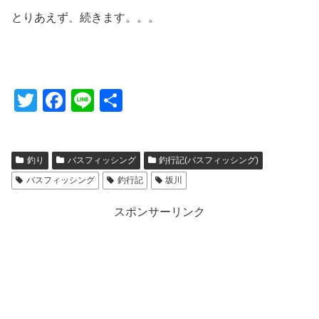
とりあえず、続きます。。。
T
F
Li
共
wi
a
n
有
tt
c
e
釣り
バスフィッシング
釣行記(バスフィッシング)
er
e
バスフィッシング
釣行記
坂川
b
o
スポンサーリンク
o
k