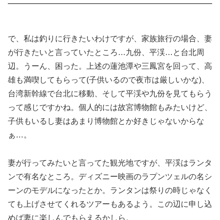
で、私は釣りに行きたいわけですが、家族旅行の場合、妻
が行きたいと言っていたところ…九份、平渓…と台北周
辺。うーん、困った。上述の蓮池潭や三鳳宮を回って、高
雄も満喫してもらって(子供いるので夜市は厳しいかな)、
台湾新幹線で台北に移動、そして平渓や九份を見てもらう
って感じですかね。個人的には故宮博物館もみたいけど、
子供もいるし妻はあまり博物館とか好きじゃないからな
ぁ…。
妻が行ってみたいと言ってた観光地ですが、平渓はランタ
ンで有名なところ。ディズニー映画のラプンツェルの名シ
ーンのモデルになったとか。ランタンは祭りの時じゃなく
ても上げさせてくれるツアーもあるよう。この辺に申し込
めば妻に楽しんでもらえるかしら。