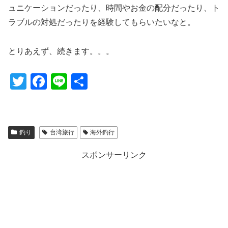
ュニケーションだったり、時間やお金の配分だったり、ト
ラブルの対処だったりを経験してもらいたいなと。
とりあえず、続きます。。。
T
F
Li
共
wi
a
n
有
tt
c
e
er
e
釣り
台湾旅行
海外釣行
b
スポンサーリンク
o
o
k