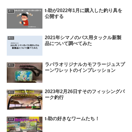
t-助が2022年1月に購入した釣り具を
釣り
公開する
2021年シマノのバス用タックル新製
釣り
品について調べてみた
ラパラオリジナルカモフラージュスプ
釣り
ーンワレットのインプレッション
2023年2月26日すそのフィッシングパ
釣り
ーク釣行
t-助の好きなワームたち！
淡水