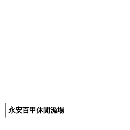
永安百甲休閒漁場