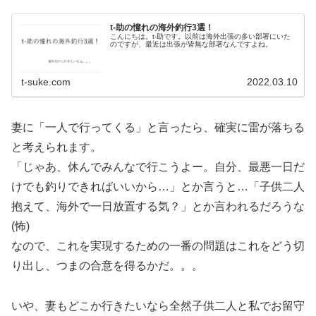
t-助の憧れの海外釣行3選！
こんにちは。t-助です。以前は海外出張の多い部署にいた
のですが、最近は出張が皆無な部署なんですよね。
t-suke.com
2022.03.10
妻に「一人で行ってくる」と言ったら、確実に雷が落ちる
と考えられます。
「じゃあ、休んでみんなで行こうよー。自分、最悪一日だ
けでも釣りできればいいから…」とか言うと…「子供二人
抱えて、海外で一日放置する気？」とか言われるだろうな
(怖)
なので、これを実現するための一番の問題はこれをどう切
り出し、つまの合意を得るかだ。。。
いや、妻もどこか行きたいなら全然子供二人と私でお留守