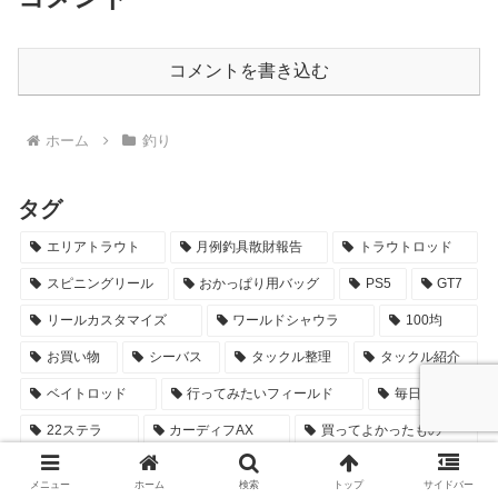
コメントを書き込む
ホーム
釣り
タグ
エリアトラウト
月例釣具散財報告
トラウトロッド
スピニングリール
おかっぱり用バッグ
PS5
GT7
リールカスタマイズ
ワールドシャウラ
100均
お買い物
シーバス
タックル整理
タックル紹介
ベイトロッド
行ってみたいフィールド
毎日更新
22ステラ
カーディフAX
買ってよかったもの
自転車釣行
フィールド紹介
2023年
メニュー
ホーム
検索
トップ
サイドバー