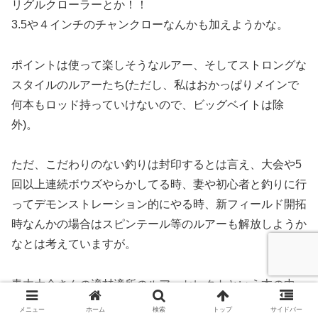
リグルクローラーとか！！
3.5や４インチのチャンクローなんかも加えようかな。
ポイントは使って楽しそうなルアー、そしてストロングな
スタイルのルアーたち(ただし、私はおかっぱりメインで
何本もロッド持っていけないので、ビッグベイトは除
外)。
ただ、こだわりのない釣りは封印するとは言え、大会や5
回以上連続ボウズやらかしてる時、妻や初心者と釣りに行
ってデモンストレーション的にやる時、新フィールド開拓
時なんかの場合はスピンテール等のルアーも解放しようか
なとは考えていますが。
青木大介さんの適材適所のルアーセレクトという本の中
で、スピンテールもグラブのジグヘッドも1軍ルアーに入
メニュー
ホーム
検索
トップ
サイドバー