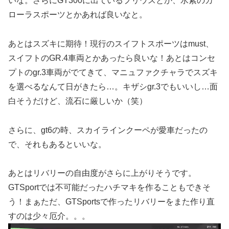
いな。さらにGT300に出ているプリウスとか、水素のカ
ローラスポーツとかあれば良いなと。
あとはスズキに期待！現行のスイフトスポーツはmust、
スイフトのGR.4車両とかあったら良いな！あとはコンセ
プトのgr.3車両がでてきて、マニュファクチャラでスズキ
を選べるなんて日がきたら…。キザシgr.3でもいいし…面
白そうだけど、流石に厳しいか（笑）
さらに、gt6の時、スカイラインクーペが愛車だったの
で、それもあるといいな。
あとはリバリーの自由度がさらに上がりそうです。
GTSportでは不可能だったハチマキを作ることもできそ
う！まぁただ、GTSportsで作ったリバリーをまた作り直
すのは少々厄介。。。