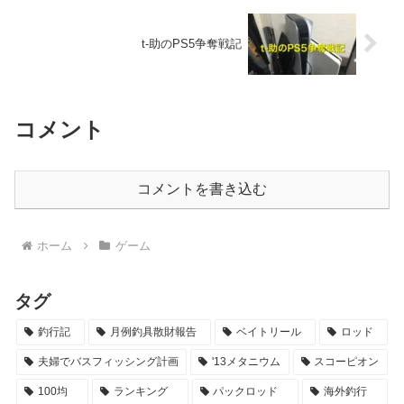
t-助のPS5争奪戦記
コメント
コメントを書き込む
ホーム
ゲーム
タグ
釣行記
月例釣具散財報告
ベイトリール
ロッド
夫婦でバスフィッシング計画
'13メタニウム
スコーピオン
100均
ランキング
パックロッド
海外釣行