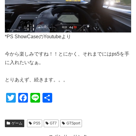
*PS ShowCaseのYoutubeより
今から楽しみですね！！とにかく、それまでにはps5を手
に入れたいなぁ。
とりあえず、続きます。。。
T
F
Li
共
wi
a
n
有
tt
c
e
ゲーム
PS5
GT7
GTSport
er
e