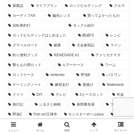
新製品
ライフプラン
ロッドビルディング
クルマ
カーディフAX
偏光レンズ
買ってよかったもの
自転車釣行
タックル紹介
ロッドビルディングはじめました
開成FS
レシピ
グラベルロード
健康
大会参戦記
ライン
釣り便利グッズ
RENEGADE A1
アメリカナマズ
撃ちもの用ロッド
ルアーケース
ワーム
ロッドケース
nintendo
野池B
バスワン
ゲーミングノート
練習走行
唐揚げ
Waterland
ドイツ
DIY
テレビ
2ピースロッド
年金
旅行記
ふるさと納税
座間養魚場
フック
野池C
Fish on!王禅寺
モンスターボールplus
コジマ
Antares DC XG
初売り
タナハシ製作所
野池D
メニュー
ホーム
検索
トップ
サイドバー
BMW
switch