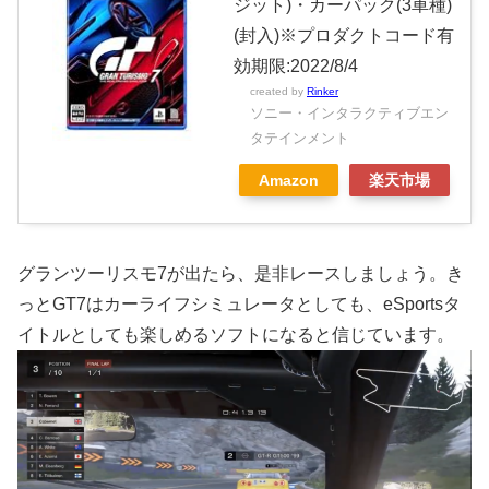
ジット)・カーパック(3車種)
(封入)※プロダクトコード有
効期限:2022/8/4
created by
Rinker
ソニー・インタラクティブエン
タテインメント
Amazon
楽天市場
グランツーリスモ7が出たら、是非レースしましょう。き
っとGT7はカーライフシミュレータとしても、eSportsタ
イトルとしても楽しめるソフトになると信じています。