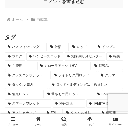
コメントを書き込む
ホーム
自転車
タグ
バスフィッシング
砂沼
ロッド
インプレ
ブログ
ワンピースロッド
潮来釣り具センター
福袋
弁慶堀
カローラアクシオHV
新製品
グラスコンポジット
ライトリグ用ロッド
クルマ
タックル収納
ロッドビルディングはじめました
偏光レンズ
撃ちもの用ロッド
LSD
スプーンワレット
移住計画
TAMIYA RC
アメリカナマズ
ZPI
タックル修理
遠賀川
ノートPC
2022年
ベイトフィネス
マンガ
メニュー
ホーム
検索
トップ
サイドバー