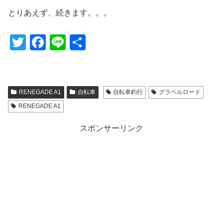
とりあえず、続きます。。。
T
F
Li
共
wi
a
n
有
tt
c
e
er
e
RENEGADE A1
自転車
自転車釣行
グラベルロード
b
RENEGADE A1
o
スポンサーリンク
o
k