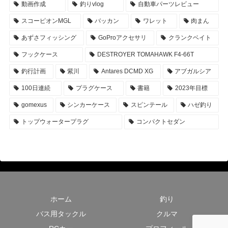
動画作成
釣りvlog
自動車パーツレビュー
スコーピオンMGL
バッカン
ワレット
肉まん
あずさフィッシング
GoProアクセサリ
クランクベイト
フックケース
DESTROYER TOMAHAWK F4-66T
釣行計画
紫川
Antares DCMD XG
アブガルシア
100日連続
プラグケース
書籍
2023年目標
gomexus
シンカーケース
スピンテール
ハゼ釣り
トップウォータープラグ
コンパクトセダン
ホーム
釣り
バス用タックル
クルマ