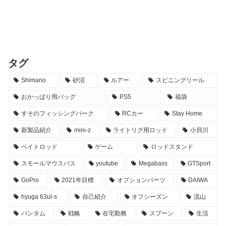
タグ
Shimano
砂沼
ルアー
スピニングリール
おかっぱり用バッグ
PS5
福袋
すそのフィッシングパーク
RCカー
Stay Home
新製品紹介
mini-z
ライトリグ用ロッド
小貝川
ベイトロッド
ゲーム
ロッドスタンド
スモールマウスバス
youtube
Megabass
GTSport
GoPro
2021年目標
オプションパーツ
DAIWA
hyuga 63ul-s
自己紹介
オフシーズン
流山
バンタム
戦略
在宅勤務
スプーン
生活