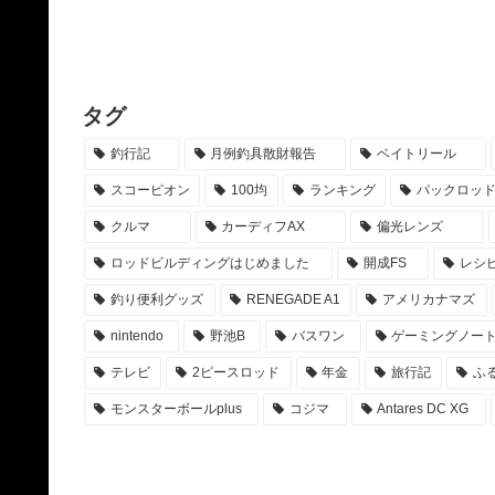
タグ
釣行記
月例釣具散財報告
ベイトリール
スコーピオン
100均
ランキング
パックロッ
クルマ
カーディフAX
偏光レンズ
ロッドビルディングはじめました
開成FS
レシ
釣り便利グッズ
RENEGADE A1
アメリカナマズ
nintendo
野池B
バスワン
ゲーミングノー
テレビ
2ピースロッド
年金
旅行記
ふ
モンスターボールplus
コジマ
Antares DC XG