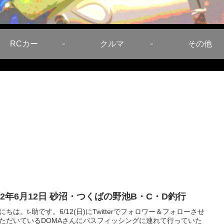
RCカー
クルマ
その他
022年6月12日 砂沼・つくばの野池B・C・D釣行
にちは。t-助です。6/12(日)にTwitterでフォロワー＆フォローさせ
ただいているDOMAさんにバスフィッシングに連れて行っていた