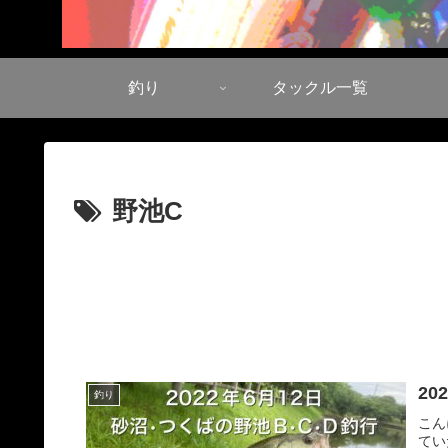
釣り
タックル一覧
野池C
2
釣り
こん
てい