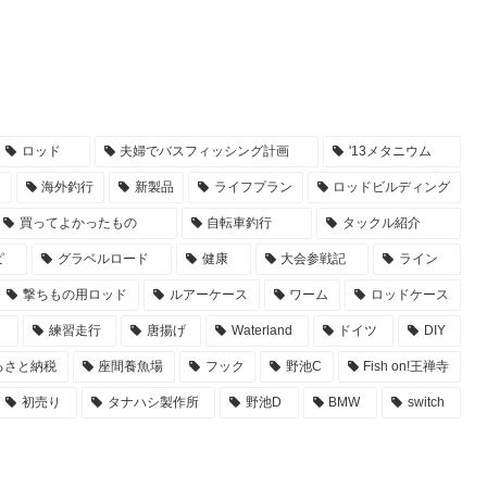
ロッド
夫婦でバスフィッシング計画
'13メタニウム
ド
海外釣行
新製品
ライフプラン
ロッドビルディング
買ってよかったもの
自転車釣行
タックル紹介
ピ
グラベルロード
健康
大会参戦記
ライン
撃ちもの用ロッド
ルアーケース
ワーム
ロッドケース
ト
練習走行
唐揚げ
Waterland
ドイツ
DIY
るさと納税
座間養魚場
フック
野池C
Fish on!王禅寺
初売り
タナハシ製作所
野池D
BMW
switch