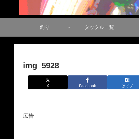
釣り
タックル一覧
img_5928
X
Facebook
はてブ
広告