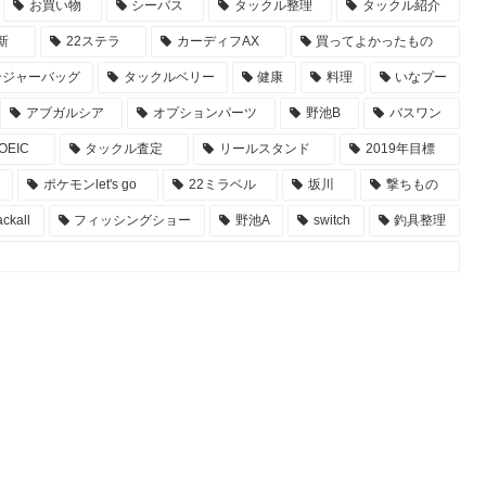
お買い物
シーバス
タックル整理
タックル紹介
新
22ステラ
カーディフAX
買ってよかったもの
ンジャーバッグ
タックルベリー
健康
料理
いなプー
アブガルシア
オプションパーツ
野池B
バスワン
OEIC
タックル査定
リールスタンド
2019年目標
ポケモンlet's go
22ミラベル
坂川
撃ちもの
ackall
フィッシングショー
野池A
switch
釣具整理