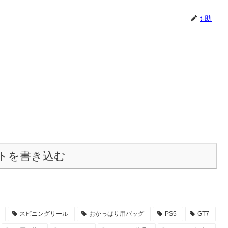
t-助
トを書き込む
スピニングリール
おかっぱり用バッグ
PS5
GT7