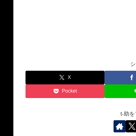
シ
X
Pocket
t-助