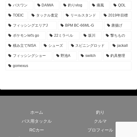
バスワン
DAIWA
釣りvlog
痛風
QOL
TOEIC
タックル査定
リールスタンド
2019年目標
フィッシングエリアJ
BPM BC-66ML-G
唐揚げ
ポケモンlet's go
22ミラベル
坂川
撃ちもの
積み立てNISA
シューズ
スピニングロッド
jackall
フィッシングショー
野池A
switch
釣具整理
gomexus
ホーム
釣り
バス用タックル
クルマ
RCカー
プロフィール