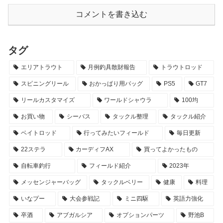
コメントを書き込む
タグ
エリアトラウト
月例釣具散財報告
トラウトロッド
スピニングリール
おかっぱり用バッグ
PS5
GT7
リールカスタマイズ
ワールドシャウラ
100均
お買い物
シーバス
タックル整理
タックル紹介
ベイトロッド
行ってみたいフィールド
毎日更新
22ステラ
カーディフAX
買ってよかったもの
自転車釣行
フィールド紹介
2023年
メッセンジャーバッグ
タックルベリー
健康
料理
いなプー
大会参戦記
ミニ四駆
英語力強化
卒酒
アブガルシア
オプションパーツ
野池B