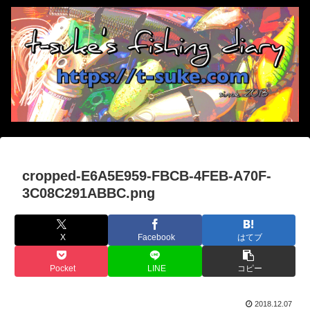
cropped-E6A5E959-FBCB-4FEB-A70F-
3C08C291ABBC.png
X
Facebook
はてブ
Pocket
LINE
コピー
2018.12.07