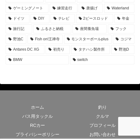
ゲーミングノート
練習走行
唐揚げ
Waterland
ドイツ
DIY
テレビ
2ピースロッド
年金
旅行記
ふるさと納税
座間養魚場
フック
野池C
Fish on!王禅寺
モンスターボールplus
コジマ
Antares DC XG
初売り
タナハシ製作所
野池D
BMW
switch
ホーム
釣り
バス用タックル
クルマ
RCカー
プロフィール
プライバシーポリシー
お問い合わせ