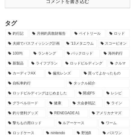
コメントを書き込む
タグ
釣行記
月例釣具散財報告
ベイトリール
ロッド
夫婦でバスフィッシング計画
'13メタニウム
スコーピオン
100均
ランキング
パックロッド
海外釣行
新製品
ライフプラン
ロッドビルディング
クルマ
カーディフAX
偏光レンズ
買ってよかったもの
自転車釣行
タックル紹介
ロッドビルディングはじめました
開成FS
レシピ
グラベルロード
健康
大会参戦記
ライン
釣り便利グッズ
RENEGADE A1
アメリカナマズ
撃ちもの用ロッド
ルアーケース
ワーム
ロッドケース
nintendo
野池B
バスワン