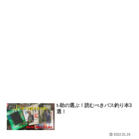
t-助の選ぶ！読むべきバス釣り本3
釣り
選！
2022.01.19