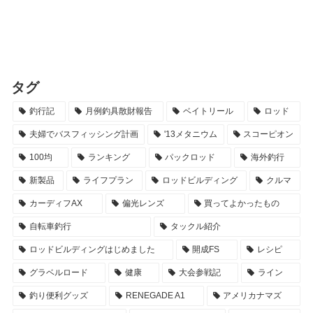
タグ
釣行記
月例釣具散財報告
ベイトリール
ロッド
夫婦でバスフィッシング計画
'13メタニウム
スコーピオン
100均
ランキング
パックロッド
海外釣行
新製品
ライフプラン
ロッドビルディング
クルマ
カーディフAX
偏光レンズ
買ってよかったもの
自転車釣行
タックル紹介
ロッドビルディングはじめました
開成FS
レシピ
グラベルロード
健康
大会参戦記
ライン
釣り便利グッズ
RENEGADE A1
アメリカナマズ