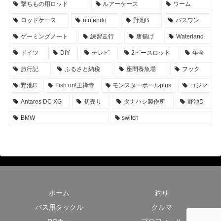
撃ちもの用ロッド
ルアーケース
ワーム
ロッドケース
nintendo
野池B
バスワン
ゲーミングノート
練習走行
唐揚げ
Waterland
ドイツ
DIY
テレビ
2ピースロッド
年金
旅行記
ふるさと納税
座間養魚場
フック
野池C
Fish on!王禅寺
モンスターボールplus
コジマ
Antares DC XG
初売り
タナハシ製作所
野池D
BMW
switch
ホーム
釣り
バス用タックル
クルマ