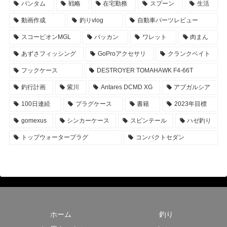
バンタム
戦略
在宅勤務
スプーン
生活
動画作成
釣りvlog
自動車パーツレビュー
スコーピオンMGL
バッカン
ワレット
肉まん
あずさフィッシング
GoProアクセサリ
クランクベイト
フックケース
DESTROYER TOMAHAWK F4-66T
釣行計画
紫川
Antares DCMD XG
アブガルシア
100日連続
プラグケース
書籍
2023年目標
gomexus
シンカーケース
スピンテール
ハゼ釣り
トップウォータープラグ
コンパクトセダン
ホーム
釣り