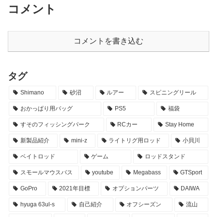
コメント
コメントを書き込む
タグ
Shimano
砂沼
ルアー
スピニングリール
おかっぱり用バッグ
PS5
福袋
すそのフィッシングパーク
RCカー
Stay Home
新製品紹介
mini-z
ライトリグ用ロッド
小貝川
ベイトロッド
ゲーム
ロッドスタンド
スモールマウスバス
youtube
Megabass
GTSport
GoPro
2021年目標
オプションパーツ
DAIWA
hyuga 63ul-s
自己紹介
オフシーズン
流山