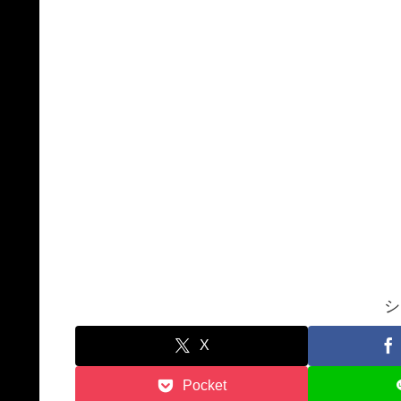
シ
X
Pocket