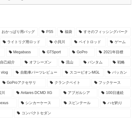
おかっぱり用バッグ
PS5
福袋
すそのフィッシングパーク
ライトリグ用ロッド
小貝川
ベイトロッド
ゲーム
Megabass
GTSport
GoPro
2021年目標
自己紹介
オフシーズン
流山
バンタム
戦略
vlog
自動車パーツレビュー
スコーピオンMGL
バッカン
GoProアクセサリ
クランクベイト
フックケース
紫川
Antares DCMD XG
アブガルシア
100日連続
exus
シンカーケース
スピンテール
ハゼ釣り
コンパクトセダン