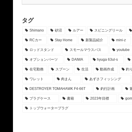
タグ
Shimano
砂沼
ルアー
スピニングリール
RCカー
Stay Home
新製品紹介
mini-z
ロッドスタンド
スモールマウスバス
youtube
オプションパーツ
DAIWA
hyuga 63ul-s
在宅勤務
スプーン
生活
動画作成
釣り
ワレット
肉まん
あずさフィッシング
DESTROYER TOMAHAWK F4-66T
釣行計画
プラグケース
書籍
2023年目標
gom
トップウォータープラグ