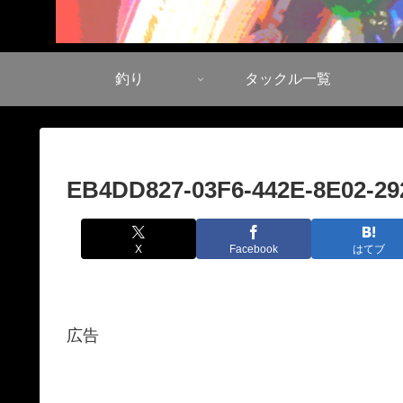
釣り
タックル一覧
EB4DD827-03F6-442E-8E02-2
X
Facebook
はてブ
広告