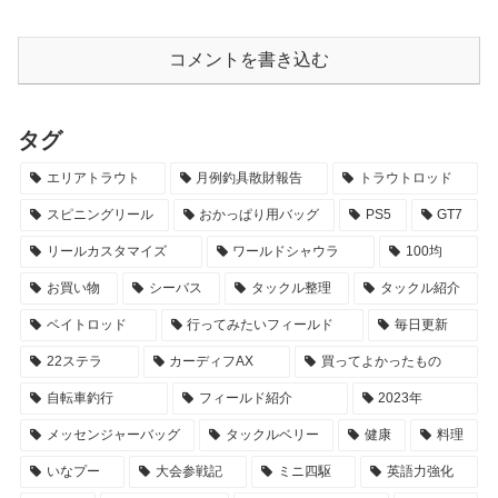
コメントを書き込む
タグ
エリアトラウト
月例釣具散財報告
トラウトロッド
スピニングリール
おかっぱり用バッグ
PS5
GT7
リールカスタマイズ
ワールドシャウラ
100均
お買い物
シーバス
タックル整理
タックル紹介
ベイトロッド
行ってみたいフィールド
毎日更新
22ステラ
カーディフAX
買ってよかったもの
自転車釣行
フィールド紹介
2023年
メッセンジャーバッグ
タックルベリー
健康
料理
いなプー
大会参戦記
ミニ四駆
英語力強化