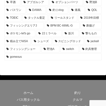
卒酒
アブガルシア
オプションパーツ
野池B
バスワン
DAIWA
釣りvlog
痛風
QOL
TOEIC
タックル査定
リールスタンド
2019年目標
フィッシングエリアJ
BPM BC-66ML-G
唐揚げ
ポケモンlet's go
22ミラベル
坂川
撃ちもの
積み立てNISA
シューズ
スピニングロッド
jackall
フィッシングショー
野池A
switch
釣具整理
gomexus
ホーム
釣り
バス用タックル
クルマ