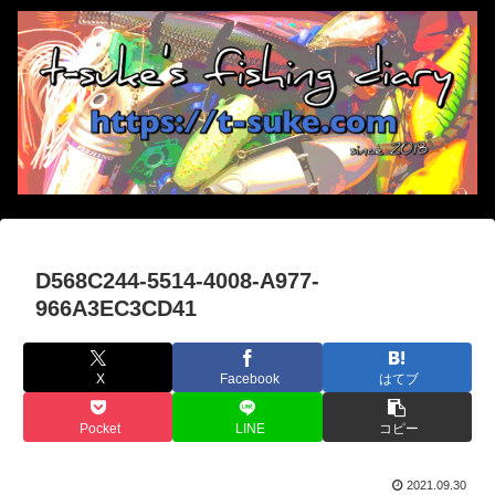
D568C244-5514-4008-A977-
966A3EC3CD41
X
Facebook
はてブ
Pocket
LINE
コピー
2021.09.30