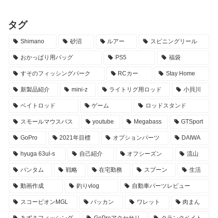
タグ
Shimano
砂沼
ルアー
スピニングリール
おかっぱり用バッグ
PS5
福袋
すそのフィッシングパーク
RCカー
Stay Home
新製品紹介
mini-z
ライトリグ用ロッド
小貝川
ベイトロッド
ゲーム
ロッドスタンド
スモールマウスバス
youtube
Megabass
GTSport
GoPro
2021年目標
オプションパーツ
DAIWA
hyuga 63ul-s
自己紹介
オフシーズン
流山
バンタム
戦略
在宅勤務
スプーン
生活
動画作成
釣りvlog
自動車パーツレビュー
スコーピオンMGL
バッカン
ワレット
肉まん