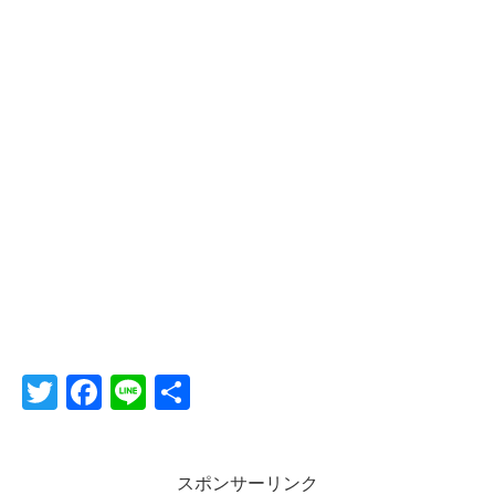
T
F
Li
共
wi
a
n
有
tt
c
e
スポンサーリンク