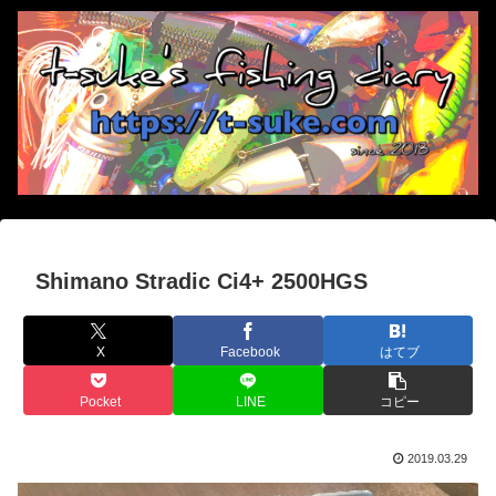
Shimano Stradic Ci4+ 2500HGS
X
Facebook
はてブ
Pocket
LINE
コピー
2019.03.29