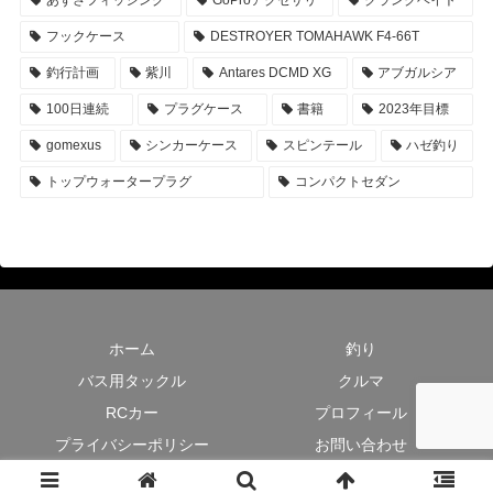
あずさフィッシング
GoProアクセサリ
クランクベイト
フックケース
DESTROYER TOMAHAWK F4-66T
釣行計画
紫川
Antares DCMD XG
アブガルシア
100日連続
プラグケース
書籍
2023年目標
gomexus
シンカーケース
スピンテール
ハゼ釣り
トップウォータープラグ
コンパクトセダン
ホーム
釣り
バス用タックル
クルマ
RCカー
プロフィール
プライバシーポリシー
お問い合わせ
© 2018 t-助の釣り日記.